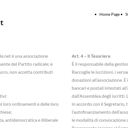
Home Page
S
t
ale.net è una associazione
Art. 4 – Il Tesoriere
ente del Partito radicale; è
È il responsabile della gestio
ucro, non accetta contributi
Raccoglie le iscrizioni, i vers
donazioni all’associazione. È 
bancari e postali intestati al
ivi:
dall’Assemblea degli iscritti
dei loro ordinamenti e delle loro
in accordo con il Segretario, t
chiese;
l’autofinanziamento dell’asso
a, antidemocratica e illiberale
le modalità di convocazione de
Rappresenta insieme al Segret