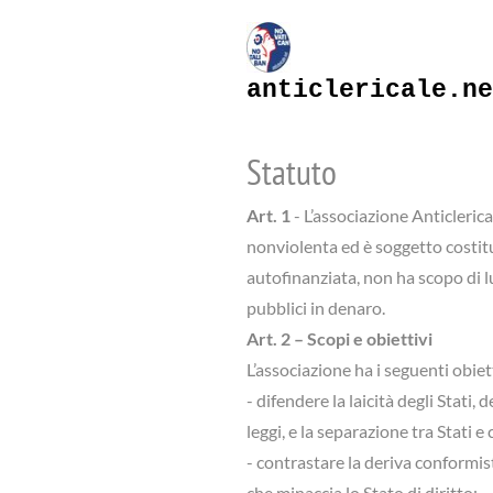
anticlericale.ne
Statuto
Art. 1
- L’associazione Anticleric
nonviolenta ed è soggetto costitu
autofinanziata, non ha scopo di l
pubblici in denaro.
Art. 2 – Scopi e obiettivi
L’associazione ha i seguenti obiett
- difendere la laicità degli Stati, 
leggi, e la separazione tra Stati e 
- contrastare la deriva conformist
che minaccia lo Stato di diritto;