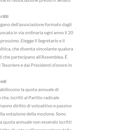
ritti
’organo dell’associazione formato dagli
nvocata in via ordinaria ogni anno il 20
prossimo. Elegge il Segretario e il
litica, che diventa vincolante qualora
tti che partecipano all’Assemblea. È
 Tesoriere e dai Presidenti d’onore in
enti
stabiliscono la quota annuale di
 che, iscritti al Partito radicale
hanno diritto di votoattivo e passivo
nella votazione della mozione. Sono
la quota annuale non essendo iscritti
iritto di voto nell’approvazione della