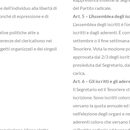
 dell’individuo alla libertà di
del Partito radicale.
nonché di espressione e di
Art. 5 – L’Assemblea degli isc
L’assemblea degli iscritti è l
tive politiche atte a
iscritti e dagli aderenti. È co
erenze del clericalismo nei
settembre o il fine settimana 
ggetti organizzati e dei singoli
Tesoriere. Vota la mozione po
approvata dai 2/3 degli iscri
presieduta dal Segretario, dal
carica.
Art. 6 – Gli iscritti e gli ader
Il Segretario ed il Tesoriere 
iscrizione. Sono iscritti coloro
versano la quota annuale ed 
nell’elezione degli organi e 
aderenti coloro che versano 
associazione. Viene eletto
al Partito radicale ed hannod