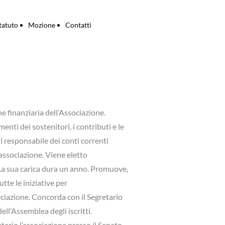
tatuto
Mozione
Contatti
ne finanziaria dell’Associazione.
amenti dei sostenitori, i contributi e le
il responsabile dei conti correnti
l’associazione. Viene eletto
. La sua carica dura un anno. Promuove,
utte le iniziative per
ciazione. Concorda con il Segretario
ll’Assemblea degli iscritti.
ario l’associazione presso il Senato